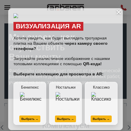
×
ВИЗУАЛИЗАЦИЯ AR
Мы знаем, как
Хотите увидеть, как будет выглядеть тротуарная
плитка на Вашем объекте
через камеру своего
осуществить
телефона?
Вашу мечту
Загружайте реалистичное изображение с нашими
топовыми коллекциями с помощью
QR-кода!
Фарбштайн сопровождает проект от геодезической
Выберите коллекцию для просмотра в AR:
разбивки объекта до финальных монтажных работ,
участвуя на всех этапах реализации проекта.
Бенилюкс
Ностальжи
Классико
01
Выбрать →
Выбрать →
Выбрать →
Комплектуем