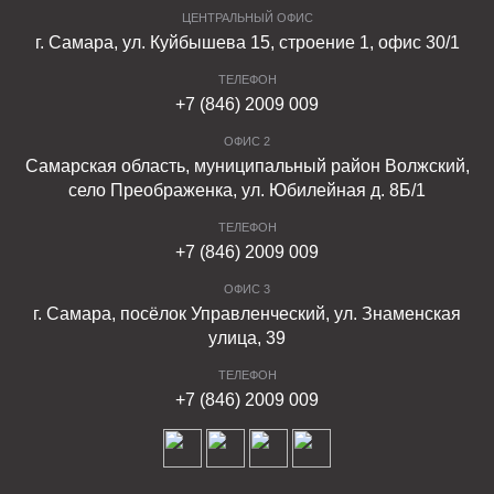
работе, который включает все этапы - от
ЦЕНТРАЛЬНЫЙ ОФИС
проектирования до реализации и постгарантийного
г. Самара, ул. Куйбышева 15, строение 1, офис 30/1
обслуживания.
ТЕЛЕФОН
Качество работы высококвалифицированного
+7 (846) 2009 009
проектного отдела в выполнении заказов самого
ОФИС 2
разного уровня уже долгое время по достоинству
Самарская область, муниципальный район Волжский,
оценивается клиентами. Работа включает полный
село Преображенка, ул. Юбилейная д. 8Б/1
контроль укладки элементов и консультирование
ТЕЛЕФОН
заказчика по любому вопросу, связанному с
+7 (846) 2009 009
продукцией.
ОФИС 3
ФАРБШТАЙН сегодня это:
г. Самара, посёлок Управленческий, ул. Знаменская
улица, 39
Один из крупнейших в Поволжье производителей
ТЕЛЕФОН
готовой продукции из вибропрессованного бетона;
+7 (846) 2009 009
Собственная лаборатория с постоянным
контролем качества;